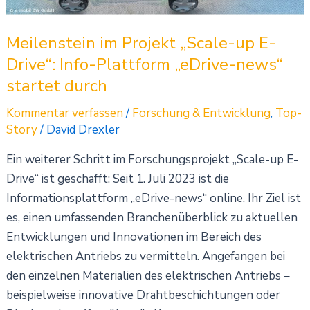
Info-
Plattform
Meilenstein im Projekt „Scale-up E-
„eDrive-
Drive“: Info-Plattform „eDrive-news“
news“
startet durch
startet
durch
Kommentar verfassen
/
Forschung & Entwicklung
,
Top-
Story
/
David Drexler
Ein weiterer Schritt im Forschungsprojekt „Scale-up E-
Drive“ ist geschafft: Seit 1. Juli 2023 ist die
Informationsplattform „eDrive-news“ online. Ihr Ziel ist
es, einen umfassenden Branchenüberblick zu aktuellen
Entwicklungen und Innovationen im Bereich des
elektrischen Antriebs zu vermitteln. Angefangen bei
den einzelnen Materialien des elektrischen Antriebs –
beispielweise innovative Drahtbeschichtungen oder