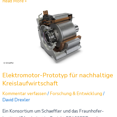
Read More »
Elektromotor-
Prototyp
für
nachhaltige
Kreislaufwirtschaft
Elektromotor-Prototyp für nachhaltige
Kreislaufwirtschaft
Kommentar verfassen
/
Forschung & Entwicklung
/
David Drexler
Ein Konsortium um Schaeffler und das Fraunhofer-