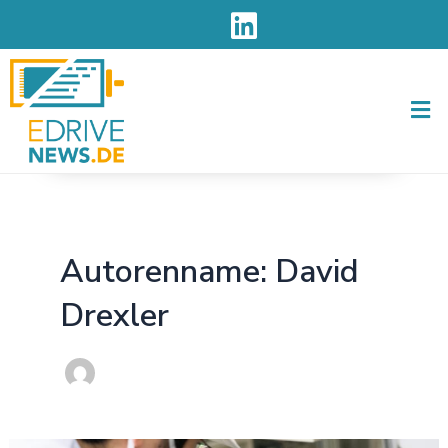
Zum
Inhalt
springen
Men
Autorenname: David
Drexler