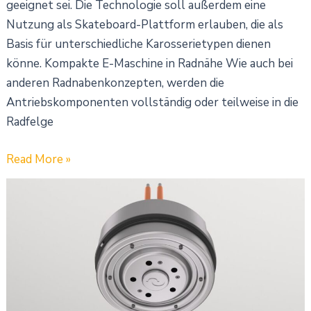
geeignet sei. Die Technologie soll außerdem eine
Nutzung als Skateboard-Plattform erlauben, die als
Basis für unterschiedliche Karosserietypen dienen
könne. Kompakte E-Maschine in Radnähe Wie auch bei
anderen Radnabenkonzepten, werden die
Antriebskomponenten vollständig oder teilweise in die
Radfelge
Read More »
Continental
und
DeepDrive
entwickeln
Radnabenantrieb
mit
integrierter