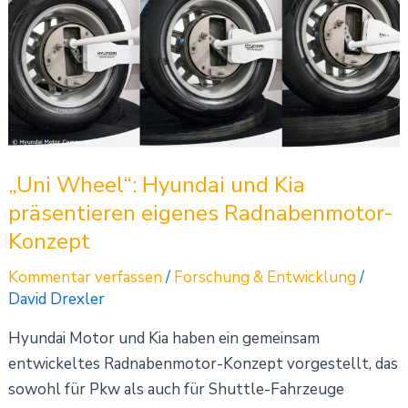
Hyundai
und
Kia
präsentieren
eigenes
Radnabenmotor-
Konzept
„Uni Wheel“: Hyundai und Kia
präsentieren eigenes Radnabenmotor-
Konzept
Kommentar verfassen
/
Forschung & Entwicklung
/
David Drexler
Hyundai Motor und Kia haben ein gemeinsam
entwickeltes Radnabenmotor-Konzept vorgestellt, das
sowohl für Pkw als auch für Shuttle-Fahrzeuge