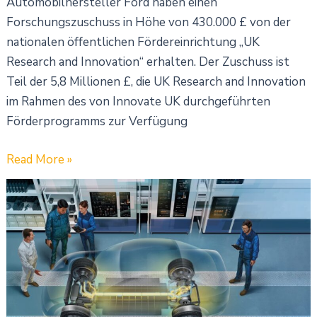
Automobilhersteller Ford haben einen
Forschungszuschuss in Höhe von 430.000 £ von der
nationalen öffentlichen Fördereinrichtung „UK
Research and Innovation“ erhalten. Der Zuschuss ist
Teil der 5,8 Millionen £, die UK Research and Innovation
im Rahmen des von Innovate UK durchgeführten
Förderprogramms zur Verfügung
Read More »
Meilenstein
im
Projekt
„Scale-
up
E-
Drive“: