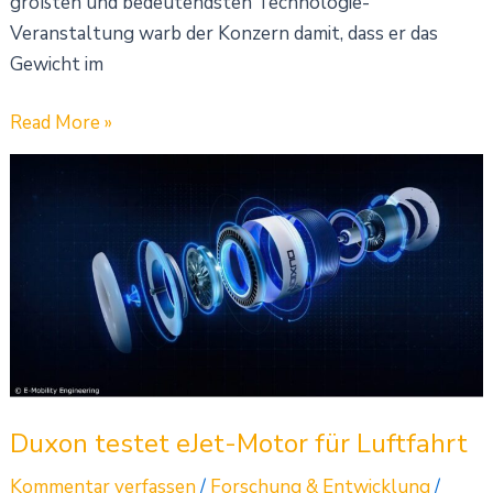
größten und bedeutendsten Technologie-
Veranstaltung warb der Konzern damit, dass er das
Gewicht im
Read More »
Duxon
testet
eJet-
Motor
für
Luftfahrt
Duxon testet eJet-Motor für Luftfahrt
Kommentar verfassen
/
Forschung & Entwicklung
/