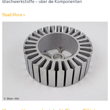
Blechwerkstoffe – über die Komponenten
Read More »
Konsortium
entwickelt
Eisen-
Silizium-
Pulver
für
3-
D-
gedruckte
E-
Motor-
Komponenten