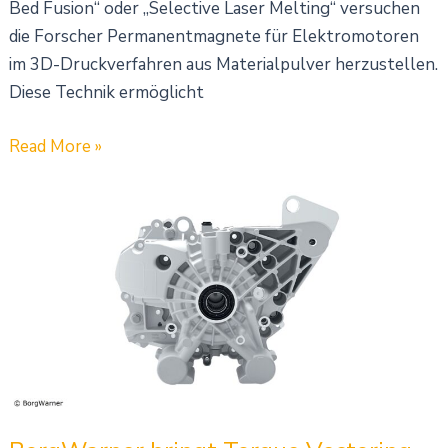
Bed Fusion“ oder „Selective Laser Melting“ versuchen
die Forscher Permanentmagnete für Elektromotoren
im 3D-Druckverfahren aus Materialpulver herzustellen.
Diese Technik ermöglicht
Read More »
BorgWarner
bringt
Torque
Vectoring
System
mit
integrierter
Achsabschaltung
auf
den