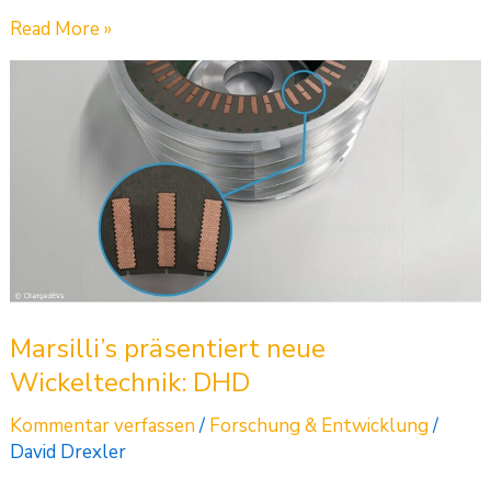
Read More »
Marsilli’s
präsentiert
neue
Wickeltechnik:
DHD
Marsilli’s präsentiert neue
Wickeltechnik: DHD
Kommentar verfassen
/
Forschung & Entwicklung
/
David Drexler