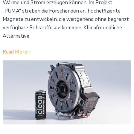
Wärme und Strom erzeugen können. Im Projekt
„PUMA“ streben die Forschenden an, hocheffiziente
Magnete zu entwickeln, die weitgehend ohne begrenzt
verfügbare Rohstoffe auskommen. Klimafreundliche
Alternative
Read More »
Koenigsegg
stellt
Motor
mit
Radialfluss-
und
Axialfluss-
Komponente
vor