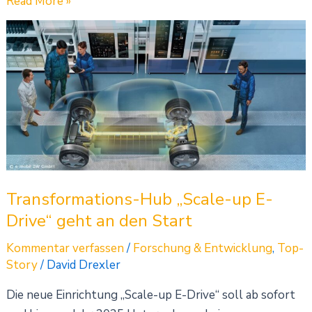
Read More »
Transformations-
Hub
„Scale-
up
E-
Drive“
geht
an
den
Transformations-Hub „Scale-up E-
Start
Drive“ geht an den Start
Kommentar verfassen
/
Forschung & Entwicklung
,
Top-
Story
/
David Drexler
Die neue Einrichtung „Scale-up E-Drive“ soll ab sofort