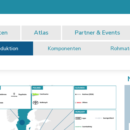
ten
Atlas
Partner & Events
duktion
Komponenten
Rohmate