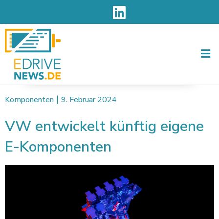
Men
Komponenten
9. Februar 2024
VW entwickelt künftig eigene
E-Komponenten