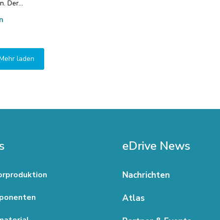
en. Der…
n
Mehr laden
s
eDrive News
rproduktion
Nachrichten
ponenten
Atlas
aterial