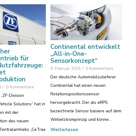
Continental entwickelt
cher
„All-in-One-
ntrieb für
Sensorkonzept“
Nutzfahrzeuge:
9. Februar 2024
/
0 Kommentare
et
Der deutsche Automobilzulieferer
oduktion
Continental hat einen neuen
3
/
0 Kommentare
Rotationspositionssensor
 „ZF-Division
hervorgebracht. Der als eRPS
hicle Solutions“ hat in
bezeichnete Sensor basiere auf dem
en mit der
Wirbelstromprinzip und könne…
tion des neuen
Zentralantriebs „CeTrax
Weiterlesen