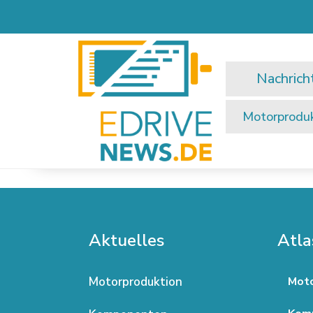
Zum
Inhalt
springen
Nachrich
Motorprodu
Aktuelles
Atla
Motorproduktion
Moto