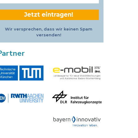
Adresse
*
Wir versprechen, dass wir keinen Spam
versenden!
Partner